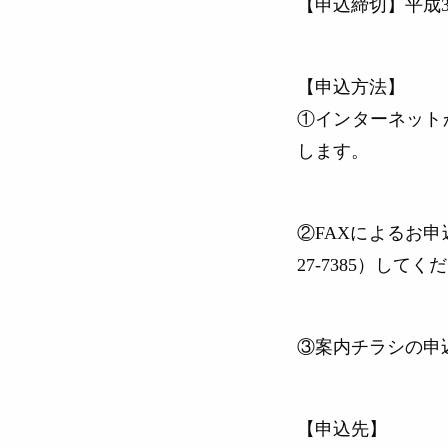
【申込締切】
平成
【申込方法】
①インターネット
します。
②FAXによるお申
27-7385）してく
③案内チラシの申
【申込先】