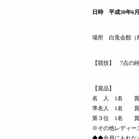
日時 平成30年6
場所 白兎会館（鳥取市
【競技】
7点の
【賞品】
名 人 1名 賞
準名人 1名 賞
第３位 1名 賞
※その他レディー
◆◆全員にもれな