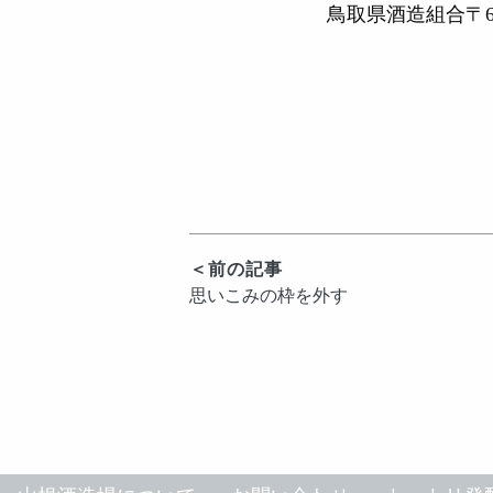
鳥取県酒造組合
〒
（食と
＜前の記事
投
思いこみの枠を外す
稿
ナ
ビ