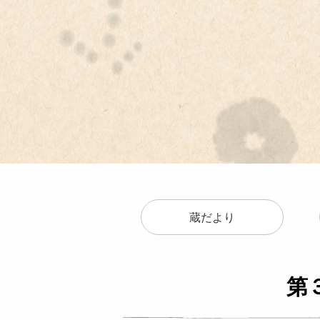
Skip
to
content
蔵だより
第