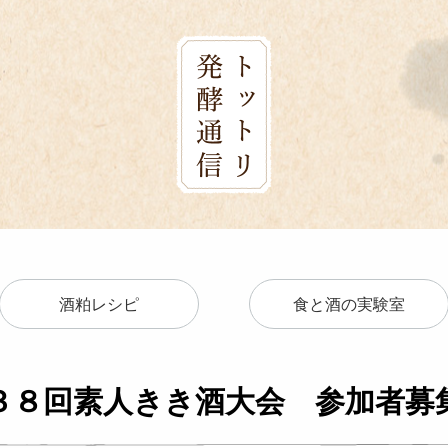
酒粕レシピ
食と酒の実験室
３８回素人きき酒大会 参加者募