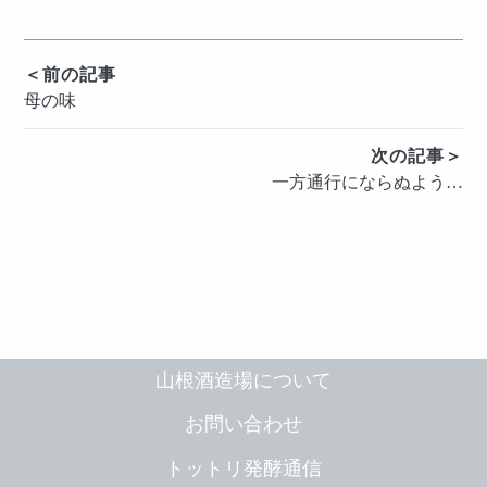
投
＜前の記事
母の味
稿
ナ
次の記事＞
ビ
一方通行にならぬよう…
ゲ
ー
シ
ョ
ン
山根酒造場について
お問い合わせ
トットリ発酵通信