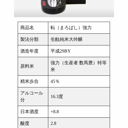
商品名
転（まろばし）強力
製法分類
生酛純米大吟醸
酒造年度
平成29BY
強力（生産者 数馬豊）特等
原料米
米
精米歩合
45％
アルコール
16.3度
分
日本酒度
+8.8
酸度
2.8