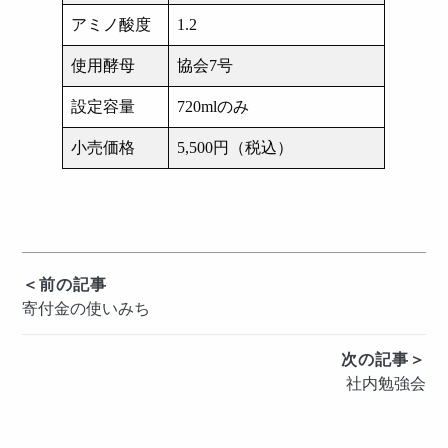
アミノ酸度
1.2
使用酵母
協会7号
設定容量
720mlのみ
小売価格
5,500円（税込）
投
＜前の記事
寄付金の使いみち
稿
ナ
次の記事＞
ビ
社内勉強会
ゲ
ー