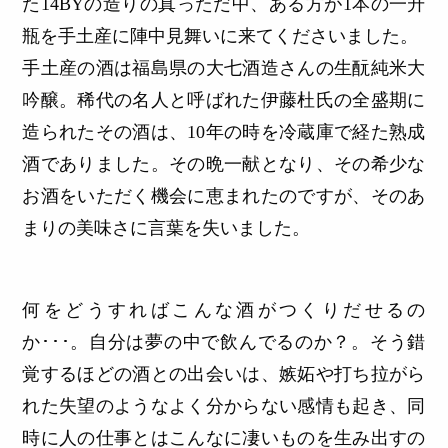
た14BYの造りの真っただ中、ある方が1本の一升
瓶を手土産に陣中見舞いに来てくださいました。
手土産の酒は福島県の大七酒造さんの生酛純米大
吟醸。稀代の名人と呼ばれた伊藤杜氏の全盛期に
造られたその酒は、10年の時を冷蔵庫で経た熟成
酒でありました。その晩一献となり、その希少な
お酒をいただく機会に恵まれたのですが、そのあ
まりの美味さに言葉を失いました。
何をどうすればこんな酒がつくりだせるの
か･･･。自分は夢の中で飲んでるのか？。そう錯
覚するほどの酒との出会いは、嫉妬や打ち拉がら
れた失望のようなよく分からない感情も起き、同
時に人の仕事とはこんなに凄いものを生み出すの