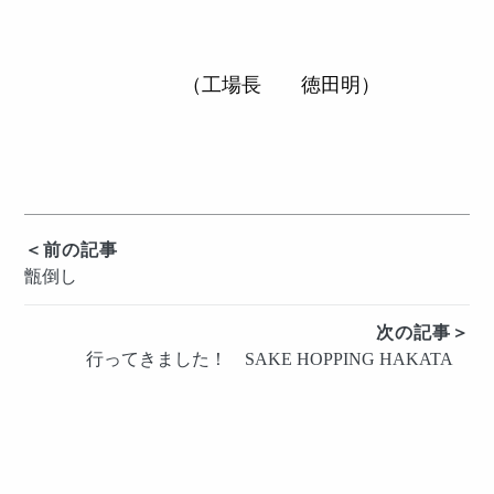
（工場長 徳田明）
投
＜前の記事
甑倒し
稿
ナ
次の記事＞
ビ
行ってきました！ SAKE HOPPING HAKATA
ゲ
ー
シ
ョ