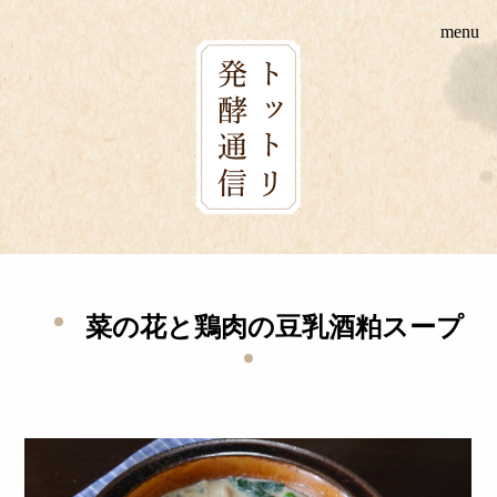
Skip
menu
to
content
菜の花と鶏肉の豆乳酒粕スープ