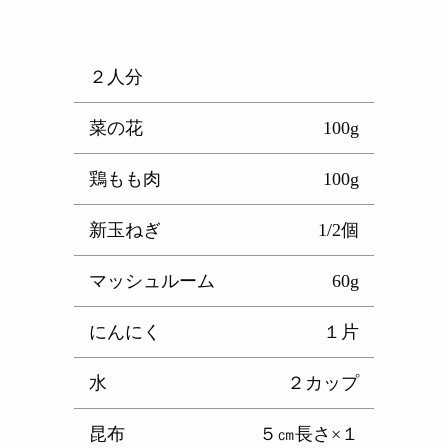
２人分
菜の花
100g
鶏もも肉
100g
新玉ねぎ
1/2個
マッシュルーム
60g
にんにく
１片
水
２カップ
昆布
５㎝長さ×１