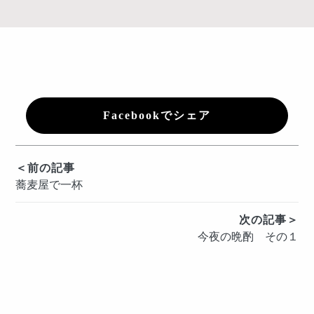
Facebookでシェア
投
＜前の記事
蕎麦屋で一杯
稿
ナ
次の記事＞
ビ
今夜の晩酌 その１
ゲ
ー
シ
ョ