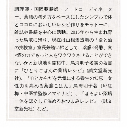
調理師・国際薬膳師・フードコーディネータ
ー。薬膳の考え方をベースにしたシンプルで体
とココロにおいしいレシピ作りをモットーに、
雑誌や書籍を中心に活動。2015年から生まれ育
った鳥取に帰り、現在は山根酒造場の「食と酒
の実験室」室長兼賄い婦として、薬膳×発酵、食
×酒の力でもっと人をワクワクさせることができ
ないかと新境地を開拓中。鳥海明子名義の著書
に『ひとりごはんの薬膳レシピ』(誠文堂新光
社)、『心とからだを元気にする養生の知恵、女
性力を高める薬膳ごはん』鳥海明子著（邱紅
梅・中医学監修／マイナビ）、『ほろよい薬膳
ー体をほぐして温めるおつまみレシピ』（誠文
堂新光社）など。