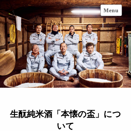
Skip
Menu
to
content
生酛純米酒「本懐の盃」につ
いて