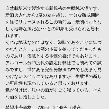
自然栽培米で製造する新規格の生酛純米酒です。
新酒火入れから3度の夏を越し、十分な熟成期間
を経てリリースされるこの新商品、最初はおとな
しく地味な酒だな･･･との印象を受けられと思わ
れます。
それは地味なのではなく、滋味であることに気づ
かれたとき、この酒の本質を拾ってくださったも
のであり、酒蔵とする本懐の喜びでもあります。
アルコール分13度代の設定は弊社でも初めての試
みですし、世にある完全発酵酒の中でもあまり見
かけないスペックではありますが、生酛酒の新し
い可能性も現わしていると思っております。
気が付けば、瓶中の酒がすごく減っている。そん
な酒を目指しました。
希望小売価格
720ml 2,145円（税込）